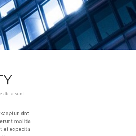
TY
e dicta sunt
xcepturi sint
erunt mollitia
t et expedita