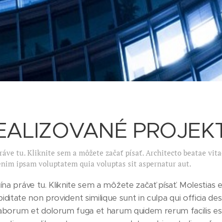
EALIZOVANÉ PROJEK
ráve tu. Kliknite sem a môžete začať písať. Architecto beatae vita
nim ipsam voluptatem quia voluptas sit aspernatur aut.
ína práve tu. Kliknite sem a môžete začať písať. Molestias e
iditate non provident similique sunt in culpa qui officia des
 laborum et dolorum fuga et harum quidem rerum facilis es