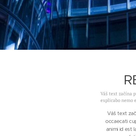
R
Váš text začína p
explicabo nemo e
Váš text zač
occaecati cup
animi id est