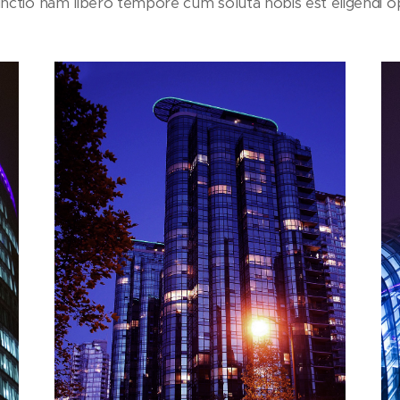
tinctio nam libero tempore cum soluta nobis est eligendi op